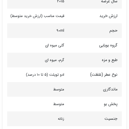
سال عرضه
2015
ارزش خرید
قیمت مناسب (ارزش خرید متوسط)
حجم
90ml
گروه بویایی
گلی میوه ای
طبع و مزه
گرم، میوه ای
نوع عطر (غلظت)
ادو تویلت (5 تا 10 درصد)
ماندگاری
متوسط
پخش بو
متوسط
جنسیت
زنانه