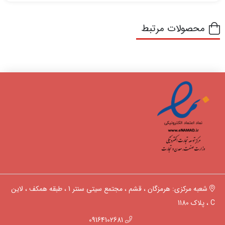
محصولات مرتبط
شعبه مرکزی: هرمزگان ، قشم ، مجتمع سیتی سنتر 1 ، طبقه همکف ، لاین
C ، پلاک 1180
09164102681