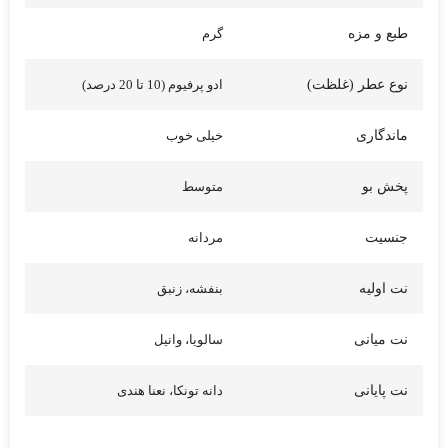
طبع و مزه
گرم
نوع عطر (غلظت)
ادو پرفیوم (10 تا 20 درصد)
ماندگاری
خیلی خوب
پخش بو
متوسط
جنسیت
مردانه
نت اولیه
بنفشه، زنبق
نت میانی
سالویا، وانیل
نت پایانی
دانه تونکا، نعنا هندی