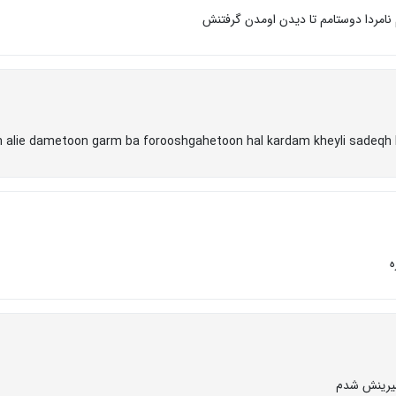
نامردا دوستامم تا ديدن اومدن گرفتنش
alie dametoon garm ba forooshgahetoon hal kardam kheyli sadeqh h
ه
 شيرينش شدم