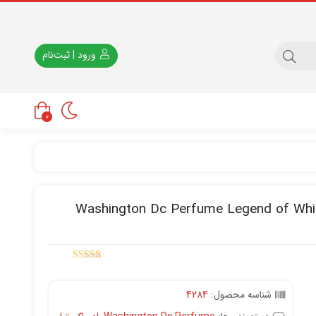
ورود | ثبت‌نام
0
Washington Dc Perfume Legend of Whi
5.00
9
امتیاز
از
5 امتیاز
مشتری
شناسه محصول:
4284