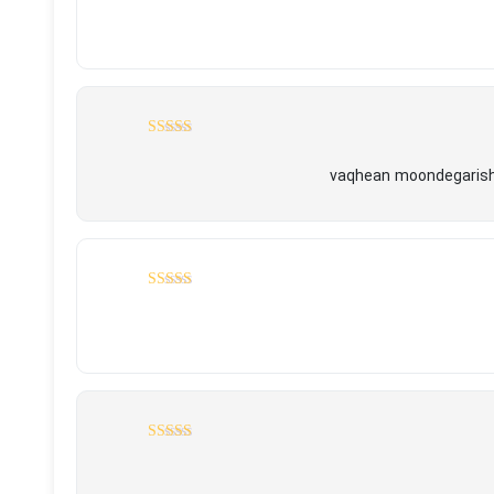
5
نمره
از 5
vaqhean moondegarish 
5
نمره
از 5
5
نمره
از 5