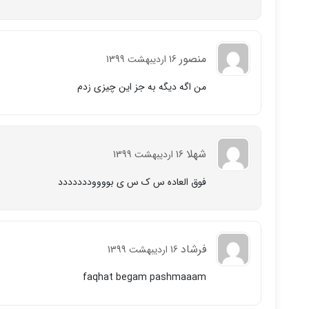
منصور
16 اردیبهشت 1399
من اگه ديگه به جز اين چيزى زدم
شهلا
16 اردیبهشت 1399
فوق العاده س ك س ى بووووددددددد
فرشاد
16 اردیبهشت 1399
faqhat begam pashmaaam