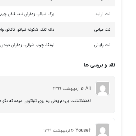
نت اولیه
برگ تنباکو، زعفران تند، فلفل چین
نت میانی
دانه تنکا، شکوفه تنباکو، کاکائو، وا
نت پایانی
تونکا، چوب شرقی، زعفران دودی، 
نقد و بررسی ها
Ali
16 اردیبهشت 1399
لذذذذتتتتت برردم يعنى يه بوى تنباكويى ميده كه نگو
Yousef
16 اردیبهشت 1399