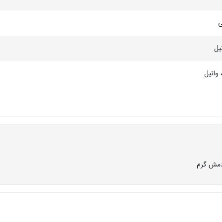
ی
نیل
وانیل
 دمش گرم