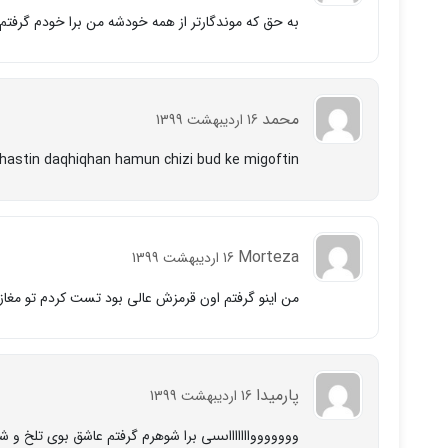
به حق كه موندگارتر از همه خودشه من برا خودم گرفتم 
محمد
16 اردیبهشت 1399
astin daqhiqhan hamun chizi bud ke migoftin
Morteza
16 اردیبهشت 1399
من اينو گرفتم اون قرمزش عالى بود تست كردم تو مغاز
پارميدا
16 اردیبهشت 1399
ووووووواااااااىىىىى برا شوهرم گرفتم عاشق بوى تلخ و