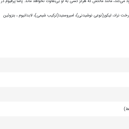
می‌کند، مانند مالکش که هرگز کسی به او بی‌تفاوت نخواهد ماند.
پاشا پرفیوم در حجم های 50 و 100
رخت نراد، لیکور(نوعی نوشیدنی)، امبروسنید(ترکیب شیمی)، لابدانیوم ، بنزوئین
ط)