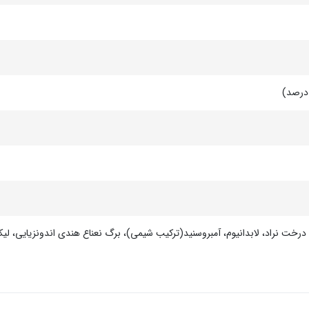
 درخت نراد، لابدانیوم، آمبروسنید(ترکیب شیمی)، برگ نعناع هندی اندونزیایی، لی