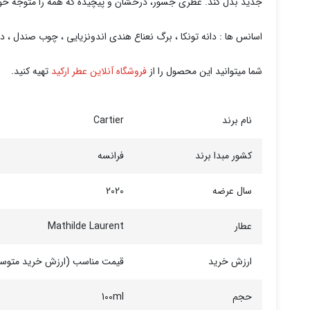
جدید بدل کند. عطری جسور، درخشان و پیچیده که همه را متوجه خود 
اسانس ها : دانه تونکا ، برگ نعناع هندی اندونزیایی ، چوب صندل ، د
شما میتوانید این محصول را از
فروشگاه آنلاین عطر ارکید
تهیه کنید.
نام برند
Cartier
کشور مبدا برند
فرانسه
سال عرضه
2020
عطار
Mathilde Laurent
ارزش خرید
قیمت مناسب (ارزش خرید متوس
حجم
100ml