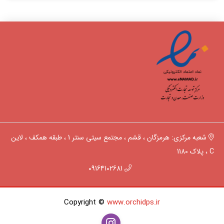
شعبه مرکزی: هرمزگان ، قشم ، مجتمع سیتی سنتر 1 ، طبقه همکف ، لاین
C ، پلاک 1180
09164102681
Copyright ©
www.orchidps.ir