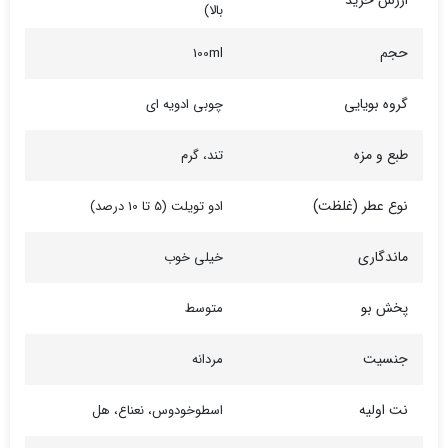
ارزش خرید
بالا)
حجم
100ml
گروه بویایی
چوبی ادویه ای
طبع و مزه
تند، گرم
نوع عطر (غلظت)
ادو تویلت (5 تا 10 درصد)
ماندگاری
خیلی خوب
پخش بو
متوسط
جنسیت
مردانه
نت اولیه
اسطوخودوس، نعناع، هل