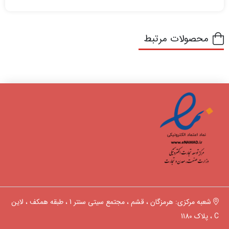
محصولات مرتبط
شعبه مرکزی: هرمزگان ، قشم ، مجتمع سیتی سنتر 1 ، طبقه همکف ، لاین
C ، پلاک 1180