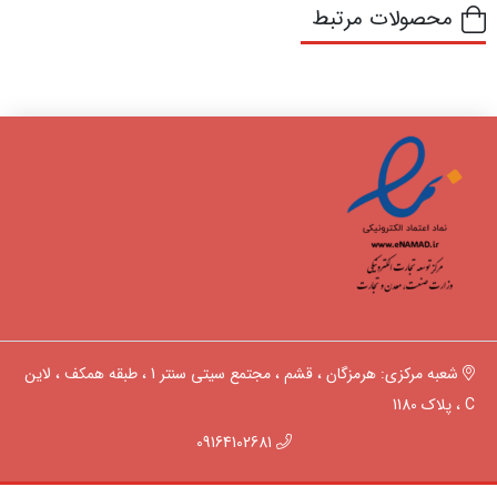
محصولات مرتبط
شعبه مرکزی: هرمزگان ، قشم ، مجتمع سیتی سنتر 1 ، طبقه همکف ، لاین
C ، پلاک 1180
09164102681