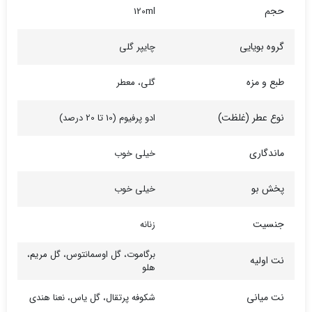
حجم
120ml
گروه بویایی
چایپر گلی
طبع و مزه
گلی، معطر
نوع عطر (غلظت)
ادو پرفیوم (10 تا 20 درصد)
ماندگاری
خیلی خوب
پخش بو
خیلی خوب
جنسیت
زنانه
برگاموت، گل اوسمانتوس، گل مریم،
نت اولیه
هلو
نت میانی
شکوفه پرتقال، گل یاس، نعنا هندی