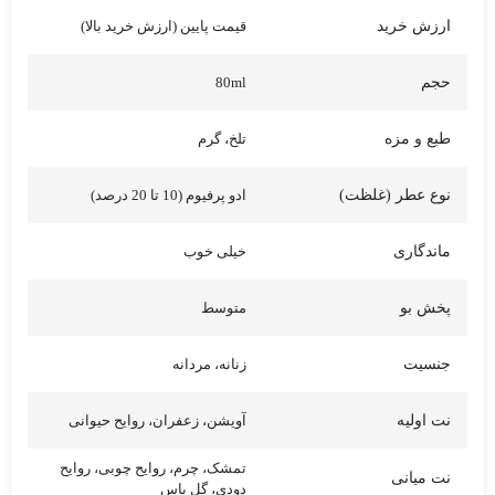
ارزش خرید
قیمت پایین (ارزش خرید بالا)
حجم
80ml
طبع و مزه
تلخ، گرم
نوع عطر (غلظت)
ادو پرفیوم (10 تا 20 درصد)
ماندگاری
خیلی خوب
پخش بو
متوسط
جنسیت
زنانه، مردانه
نت اولیه
آویشن، زعفران، روایح حیوانی
تمشک، چرم، روایح چوبی، روایح
نت میانی
دودی، گل یاس