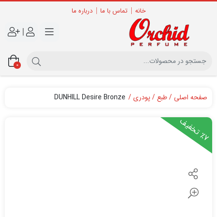
خانه
تماس با ما
درباره ما
|
0
صفحه اصلی
طبع
پودری
DUNHILL Desire Bronze
7
ت
خ
ف
ی
٪
ف