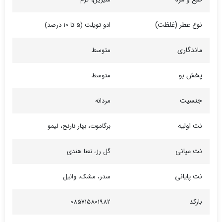
نوع عطر (غلظت)
ادو تویلت (5 تا 10 درصد)
ماندگاری
متوسط
پخش بو
متوسط
جنسیت
مردانه
نت اولیه
برگاموت، بهار نارنج، لیمو
نت میانی
گل رز، نعنا هندی
نت پایانی
سدر، مشک، وانیل
بارکد
085715801982