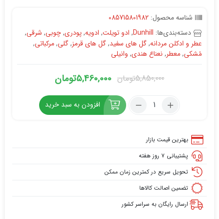
شناسه محصول:
085715801982
دسته‌بندی‌ها:
Dunhill
,
ادو تویلت
,
ادویه
,
پودری
,
چوبی
,
شرقی
,
عطر و ادکلن مردانه
,
گل های سفید
,
گل های قرمز
,
گلی
,
مرکباتی
,
مُشکی
,
معطر
,
نعناع هندی
,
وانیلی
5,460,000
تومان
5,850,000
تومان
قیمت
قیمت
فعلی:
اصلی:
تعداد:
افزودن به سبد خرید
5,460,000تومان.
5,850,000تومان
DUNHILL
Desire
بود.
Bronze
بهترین قیمت بازار
پشتیبانی ۷ روز هفته
تحویل سریع در کمترین زمان ممکن
تضمین اصالت کالاها
ارسال رایگان به سراسر کشور