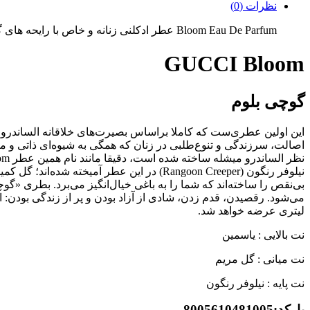
نظرات (0)
Bloom Eau De Parfum عطر ادکلنی زنانه و خاص با رایحه های گلی می باشد که توسط برند GUCCI و در سال 2017 به بازار جهانی عرضه شده است.
GUCCI Bloom
گوچی بلوم
این اولین عطری‌ست که کاملا براساس بصیرت‌های خلاقانه الساندرو
اصالت، سرزندگی و تنوع‌طلبی در زنان که همگی به شیوه‌ای ذاتی و م
نیلوفر رنگون (Rangoon Creeper) در این ع
می‌شود
.
لیتری عرضه خواهد شد.
نت بالایی : یاسمین
نت میانی : گل مریم
نت پایه : نیلوفر رنگون
بارکد:8005610481005