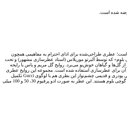
 است؛ عطری طراحی‌شده برای ادای احترام به مفاهیمی همچون
چی بلوم» که توسط آلبرتو موریلاس (استاد عطرسازی مشهور) و تحت
‌شود و شما را به درون باغی پُر از گل‌ها و گیاهان خوش‌بو می‌برد. روایح گل مریم و یاس با رایحه
 «گوچی بلوم» از آن برای عطرسازی استفاده شده است. مجموعه این روایح عطری
بی‌نقص را ساخته‌اند که شما را به باغی خیال‌انگیز می‌برد. بطری «گوچی بلوم» حالتی لاک‌خورده دارد و یادآور ظروف چینی است. رنگ صورتی پودری و قدیمی چشم‌نواز این بطری هم با لوگوی Gucci تکمیل
رقصیدن، قدم زدن، شادی از آزاد بودن و پر از زندگی بودن: این سه نفر مظهر سرزندگی جدید گوچی و طبیعت فریبنده و حمل‌ونقل گوچی بلوم هستند. این عطر به صورت ادو پرفیوم 30، 50 و 100 میلی