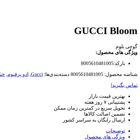
GUCCI Bloom
گوچی بلوم
ویژگی های محصول:
بارکد:8005610481005
شناسه محصول:
8005610481005
دسته‌بندی‌ها:
Gucci
,
ادو پرفیوم
,
خن
تماس بگیرید!
بهترین قیمت بازار
پشتیبانی ۷ روز هفته
تحویل سریع در کمترین زمان ممکن
تضمین اصالت کالاها
ارسال رایگان به سراسر کشور
توضیحات
ویژگی های محصول