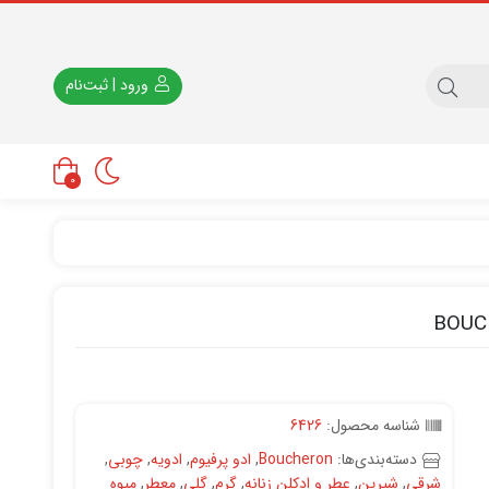
ورود | ثبت‌نام
0
BOUCH
شناسه محصول:
6426
دسته‌بندی‌ها:
Boucheron
,
ادو پرفیوم
,
ادویه
,
چوبی
,
شرقی
,
شیرین
,
عطر و ادکلن زنانه
,
گرم
,
گلی
,
معطر
,
میوه