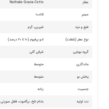
عطار
Nathalie Gracia-Cetto
حجم
100ml
طبع و مزه
شیرین، گرم
نوع عطر (غلظت)
ادو پرفیوم (10 تا 20 درصد)
گروه بویایی
شرقی گلی
ماندگاری
متوسط
پخش بو
متوسط
جنسیت
زنانه
نت اولیه
بادام تلخ، برگاموت، فلفل صورتی