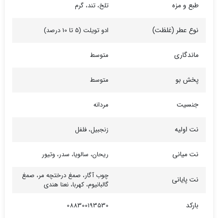
طبع و مزه
تلخ، تند، گرم
نوع عطر (غلظت)
ادو تویلت (5 تا 10 درصد)
ماندگاری
متوسط
پخش بو
متوسط
جنسیت
مردانه
نت اولیه
زنجبیل، فلفل
نت میانی
ریحان، سالویا، سدر، وتیور
چوب آگار، صمغ درختچه مر، صمغ
نت پایانی
گالبانیوم، کهربا، نعنا هندی
بارکد
088300193530