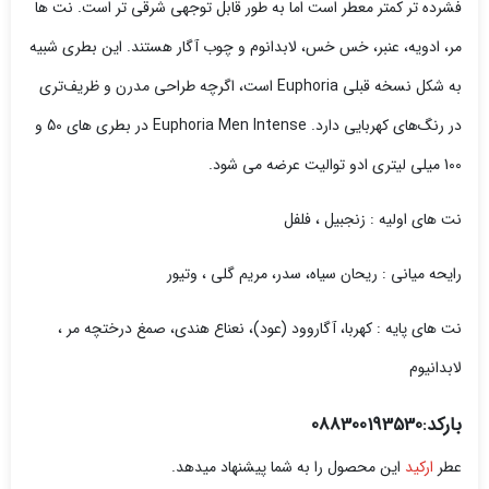
فشرده تر کمتر معطر است اما به طور قابل توجهی شرقی تر است. نت ها
مر، ادویه، عنبر، خس خس، لابدانوم و چوب آگار هستند. این بطری شبیه
به شکل نسخه قبلی Euphoria است، اگرچه طراحی مدرن و ظریف‌تری
در رنگ‌های کهربایی دارد. Euphoria Men Intense در بطری های 50 و
100 میلی لیتری ادو توالیت عرضه می شود.
نت های اولیه : زنجبیل ، فلفل
رایحه میانی : ریحان سیاه، سدر، مریم گلی ، وتیور
نت های پایه : کهربا، آگاروود (عود)، نعناع هندی، صمغ درختچه مر ،
لابدانیوم
بارکد:088300193530
عطر
ارکید
این محصول را به شما پیشنهاد میدهد.