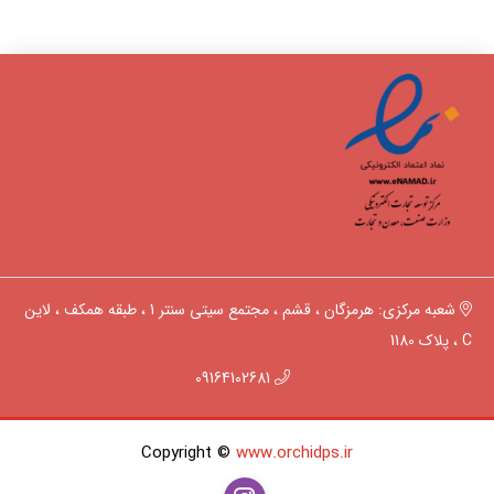
شعبه مرکزی: هرمزگان ، قشم ، مجتمع سیتی سنتر 1 ، طبقه همکف ، لاین
C ، پلاک 1180
09164102681
Copyright ©
www.orchidps.ir