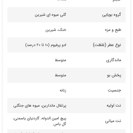
گروه بویایی
گلی میوه ای شیرین
طبع و مزه
خنک، شیرین
نوع عطر (غلظت)
ادو پرفیوم (10 تا 20 درصد)
ماندگاری
متوسط
پخش بو
متوسط
جنسیت
زنانه
نت اولیه
پرتقال ماندارین، میوه های جنگلی
پیچ امین الدوله، گاردنیای یاسمنی،
نت میانی
گل یاس