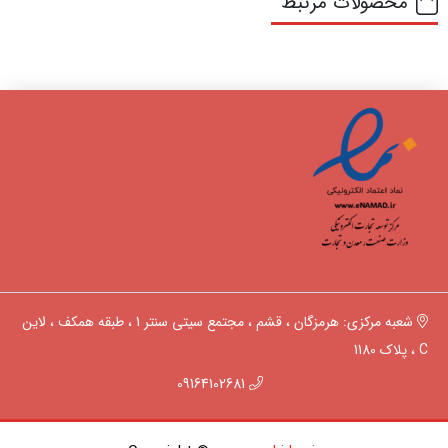
محصولات مرتبط
شعبه مرکزی: هرمزگان ، قشم ، مجتمع سیتی سنتر 1 ، طبقه همکف ، لاین
C ، پلاک 1180
09164102681