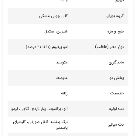
حجم
90ml
گروه بویایی
گلی چوبی مشکی
طبع و مزه
شیرین، معتدل
نوع عطر (غلظت)
ادو پرفیوم (10 تا 20 درصد)
ماندگاری
متوسط
پخش بو
متوسط
جنسیت
زنانه
نت اولیه
آلو، برگاموت، بهار نارنج، گلابی، لیمو
برگ بنفشه، فلفل صورتی، گاردنیای
نت میانی
یاسمنی