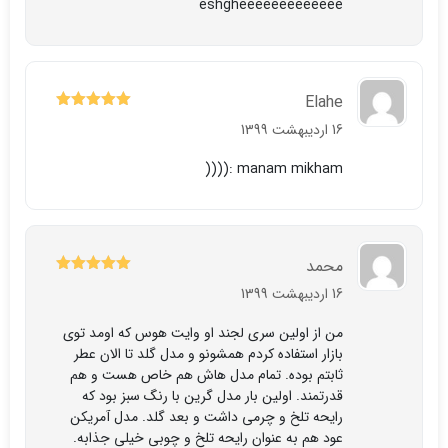
eshgheeeeeeeeeeeee
Elahe
5
نمره
از 5
16 اردیبهشت 1399
manam mikham :((((
محمد
5
نمره
از 5
16 اردیبهشت 1399
من از اولین سری لجند او وایت هوس که اومد توی
بازار استفاده کردم همشونو و مدل گلد تا الان عطر
ثابتم بوده. تمام مدل هاش هم خاص هست و هم
قدرتمند. اولین بار مدل گرین با رنگ سبز بود که
رایحه تلخ و چرمی داشت و بعد گلد. مدل آمریکن
عود هم به عنوان رایحه تلخ و چوبی خیلی جذابه.