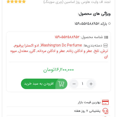
لجند اف وایت هاوس روژ اساسین (چری سوینگ)
4.79
14
امتیاز
از 5 امتیاز
ویژگی های محصول:
مشتری
بارکد:1590552588952
شناسه محصول:
1590552588952
دسته‌بندی‌ها:
Washington Dc Perfume
,
ادو اکسترا پرفیوم
,
ترش
,
تلخ
,
عطر و ادکلن زنانه
,
عطر و ادکلن مردانه
,
گلی
,
معتدل
,
میوه
ای
16,200,000
تومان
تعداد:
افزودن به سبد خرید
(WASHINGTON
DC
PERFUME
بهترین قیمت بازار
Legend
پشتیبانی ۷ روز هفته
of