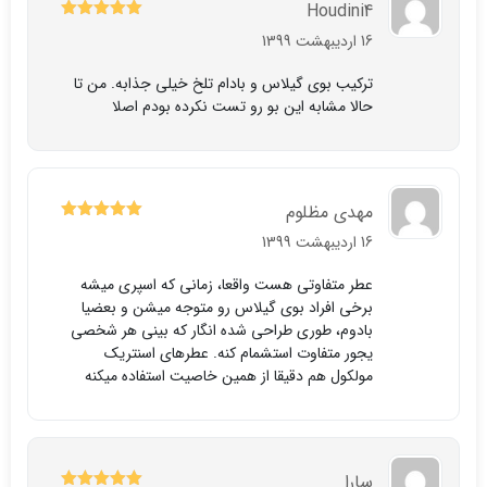
Houdini4
5
نمره
از 5
16 اردیبهشت 1399
ترکیب بوی گیلاس و بادام تلخ خیلی جذابه. من تا
حالا مشابه این بو رو تست نکرده بودم اصلا
مهدی مظلوم
5
نمره
از 5
16 اردیبهشت 1399
عطر متفاوتی هست واقعا، زمانی که اسپری میشه
برخی افراد بوی گیلاس رو متوجه میشن و بعضیا
بادوم، طوری طراحی شده انگار که بینی هر شخصی
یجور متفاوت استشمام کنه. عطرهای اسنتریک
مولکول هم دقیقا از همین خاصیت استفاده میکنه
سارا