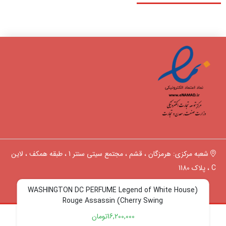
شعبه مرکزی: هرمزگان ، قشم ، مجتمع سیتی سنتر 1 ، طبقه همکف ، لاین
C ، پلاک 1180
09164102681
(WASHINGTON DC PERFUME Legend of White House
Rouge Assassin (Cherry Swing
16,200,000
تومان
Copyright ©
www.orchidps.ir