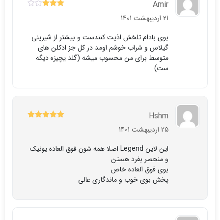
Amir
3
نمره
21 اردیبهشت 1401
از 5
بوي بادام تلخش اذيت كنندست و بيشتر از شيريني
گيلاس و شراب خوشم اومد در كل جز ادكلن هاي
متوسط براي من محسوب ميشه (گلد يچيزه ديگه
ست)
Hshm
5
نمره
از 5
25 اردیبهشت 1401
این لاین Legend اصلا همه شون فوق العاده یونیک
و منحصر بفرد هستن
بوی فوق العاده خاص
پخش بوی خوب و ماندگاری عالی