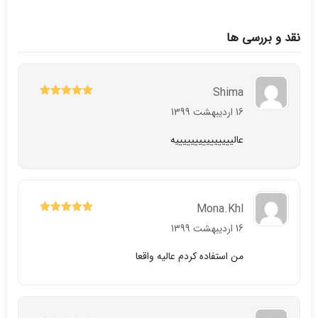
نقد و بررسی ها
Shima
5
نمره
از 5
16 اردیبهشت 1399
عالیییییییییییییییه
Mona.khl
5
نمره
از 5
16 اردیبهشت 1399
من استفاده کردم عالیه واقعا