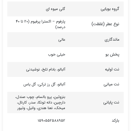
گروه بویایی
گلی میوه ای
پارفوم – اکسترا پرفیوم (20 تا 40
نوع عطر (غلظت)
درصد)
ماندگاری
عالی
پخش بو
خیلی خوب
نت اولیه
آلبالو، بادام تلخ، نوشیدنی
نت میانی
آلبالو، گل رز ترکی، گل یاس
بنزوئین، پرو بالسام، چوب صندل،
نت پایانی
دارچین، دانه تونکا، سدر، کارنال،
میخک، نعنا هندی، وانیل، وتیور
بارکد
1590552588952