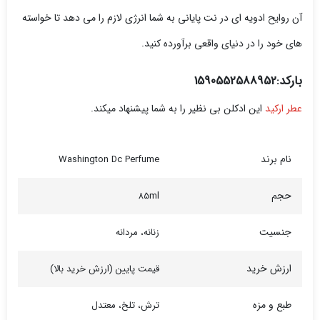
آن روایح ادویه ای در نت پایانی به شما انرژی لازم را می دهد تا خواسته
های خود را در دنیای واقعی برآورده کنید.
بارکد:1590552588952
عطر ارکید
این ادکلن بی نظیر را به شما پیشنهاد میکند.
نام برند
Washington Dc Perfume
حجم
85ml
جنسیت
زنانه، مردانه
ارزش خرید
قیمت پایین (ارزش خرید بالا)
طبع و مزه
ترش، تلخ، معتدل