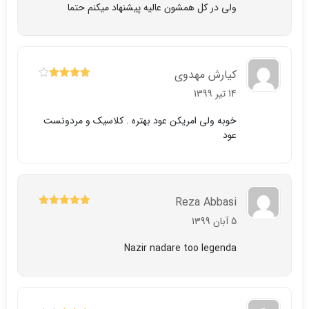
ولی در کل همشون عالیه پیشنهاد میکنم حتما
کیارش مهدوی
4
نمره
از
14 تیر 1399
5
خوبه ولی امریکن عود بهتره . کلاسیک و مردونست
عود
Reza Abbasi
5
نمره
از 5
5 آبان 1399
Nazir nadare too legenda