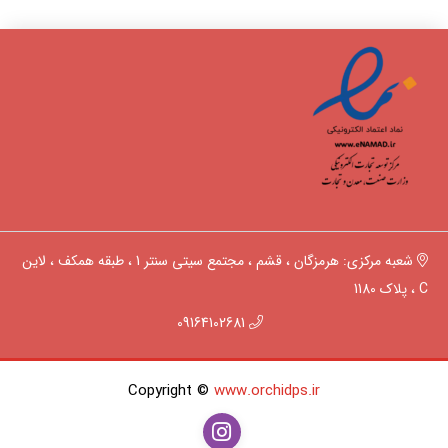
شعبه مرکزی: هرمزگان ، قشم ، مجتمع سیتی سنتر 1 ، طبقه همکف ، لاین
C ، پلاک 1180
09164102681
Copyright ©
www.orchidps.ir