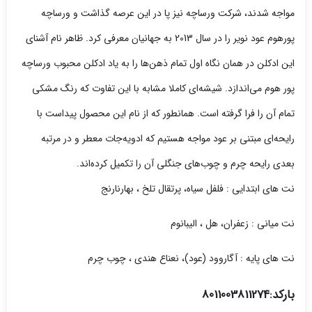
مواجه شدند، شرکت ورساچه نیز پا در این عرصه گذاشت و ورساچه
پورهوم عود نویر را در سال 2013 به جهانیان معرفی کرد. ظاهر نام آشنای
این ادکلن در همان نگاه اول تمام ذهن‌ها را به یاد ادکلن محبوب ورساچه
پور هوم می‌اندازد. شیشه‌ای کاملا مشابه با این تفاوت که رنگ مشکی
تمام آن را فرا گرفته است. همانطور که از نام این محصول پیداست با
رایحه‌ای مبتنی بر عود مواجه هستیم که ادویه‌جات معطر و در مرتبه
بعدی رایحه چرم و چوب‌های جنگلی آن را تکمیل کرده‌اند.
نت های ابتدایی : فلفل سیاه، پرتقال تلخ ، بهارنارنج
نت میانی : زعفران، هل ، الیبانوم
نت های پایه : آگاروود (عود)، نعناع هندی
،
چوب چرم
بارکد:8011003811274