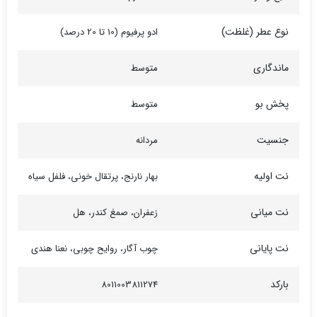
نوع عطر (غلظت)
ادو پرفیوم (10 تا 20 درصد)
ماندگاری
متوسط
پخش بو
متوسط
جنسیت
مردانه
نت اولیه
بهار نارنج، پرتقال خونی، فلفل سیاه
نت میانی
زعفران، صمغ کندر، هل
نت پایانی
چوب آگار، روایح چوبی، نعنا هندی
بارکد
8011003811274