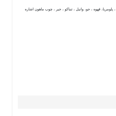
ومریا، قهوه ، جو، وانیل ، تنباکو ، جیر ، چوب ماهون اشاره