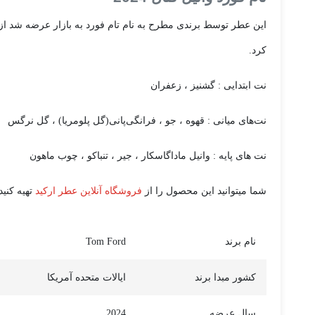
این عطر توسط برندی مطرح به نام تام فورد به بازار عرضه شد از ا
کرد.
نت ابتدایی : گشنیز ، زعفران
نت‌های میانی : قهوه ، جو ، فرانگی‌پانی(گل پلومریا) ، گل نرگس
نت های پایه : وانیل ماداگاسکار ، جیر ، تنباکو ، چوب ماهون
شما میتوانید این محصول را از
فروشگاه آنلاین عطر ارکید
تهیه کنید.
نام برند
Tom Ford
کشور مبدا برند
ایالات متحده آمریکا
سال عرضه
2024