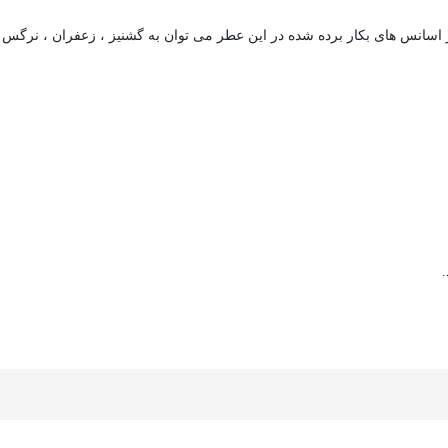
سانس های بکار برده شده در این عطر می توان به گشنیز ، زعفران ، نرگس ، پل