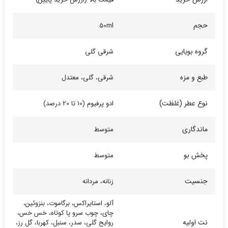
حجم
50ml
گروه بویایی
شرقی گلی
طبع و مزه
شرقی، گلی، معتدل
نوع عطر (غلظت)
ادو پرفیوم (10 تا 20 درصد)
ماندگاری
متوسط
پخش بو
متوسط
جنسیت
زنانه، مردانه
آلو، استایراکس، برگاموت، بنزوئین،
چای، چوب سرو پا کوتاه، خس خس،
نت اولیه
روایح گلی، سدر، سنبل، کهربا، گل رز،