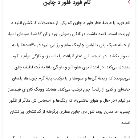
تام فورد فلور د چاین
تام فورد با عرضهٔ عطر فلور د چاین که یکی از محصولات کالکشن اتلیه د
اورینت است، قصد داشت «زنانگی رسوایی‌آور» زنان گذشتهٔ سینمای آسیا،
از جمله «مرگ زنی با لباس چئونگ ‌سام و رژ لبی تیره در ۳۰»،دههٔ را به
تصویر بکشد. در نتیجه، این عطر ظرافت را با تمایز، و تازگی توأم با گرما،
متعادل می‌کند. در ابتدا، بوی هلو، آلو و نارنگی یافا به نُت لطیف چای
می‌پیوندد که رایحهٔ گل‌ها و میوه‌ها را با ترکیب پایهٔ گرم چوب‌ها، بلسان
خامه‌ای و کمی از رایحهٔ چرم ترکیب می‌کند. همانند وونگ کاروایِ فیلمساز
در فیلم «در حال و هوای عاشقی»، که رنگ‌ها و احساس‌اش متأثر از انگور
چینی، اما مدرن بود، فلور دی چاین عطری برگرفته از گذشته‌ای بی‌نشان
است.
اسانس ها : ترنج ، لوبان ، کهربا، رز ، خس خس ، سدر ، یاس، سنبل ، گل