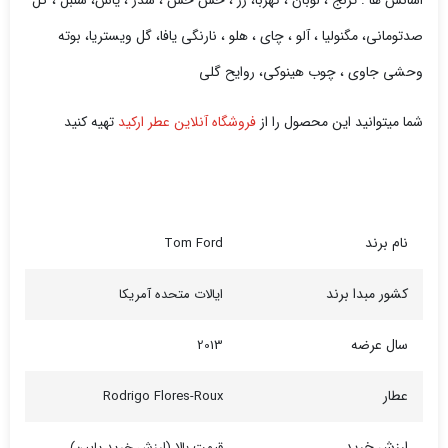
صدتومانی، مگنولیا ، آلو ، چای ، هلو ، نارنگی یافا، گل ویستریا، بوته
وحشی جاوی ، چوب هینوکی، روایح گلی
شما میتوانید این محصول را از
فروشگاه آنلاین عطر ارکید
تهیه کنید
نام برند
Tom Ford
کشور مبدا برند
ایالات متحده آمریکا
سال عرضه
2013
عطار
Rodrigo Flores-Roux
ارزش خرید
قیمت بالا (ارزش خرید پایین)