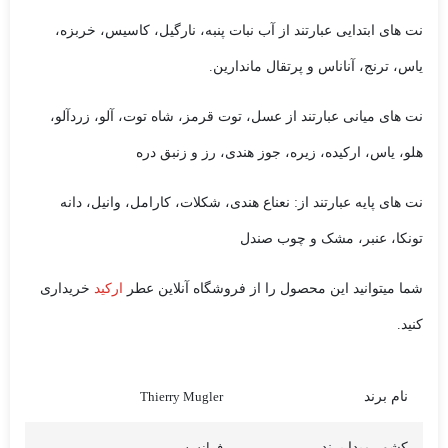
نت های ابتدایی عبارتند از آب نبات پنبه، نارگیل، کاسیس، خربزه،
یاس، ترنج، آناناس و پرتقال ماندارین.
نت های میانی عبارتند از عسل، توت قرمز، شاه توت، آلو، زردآلو،
هلو، یاس، ارکیده، زیره، جوز هندی، رز و زنبق دره
نت های پایه عبارتند از: نعناع هندی، شکلات، کارامل، وانیل، دانه
تونکا، عنبر، مشک و چوب صندل
شما میتوانید این محصول را از فروشگاه آنلاین عطر
ارکید
خریداری
کنید.
نام برند
Thierry Mugler
کشور مبدا برند
فرانسه