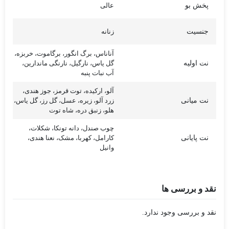
پخش بو
عالی
جنسیت
زنانه
آناناس، برگ انگور، برگاموت، خربزه،
نت اولیه
گل یاس، نارگیل، نارنگی ماندارین،
آب نبات پنبه
آلو، ارکیده، توت قرمز، جوز هندی،
نت میانی
زرد آلو، زیره، عسل، گل رز، گل یاس،
هلو، زنبق دره، شاه توت
چوب صندل، دانه تونکا، شکلات،
نت پایانی
کارامل، کهربا، مشک، نعنا هندی،
وانیل
نقد و بررسی ها
نقد و بررسی وجود ندارد.