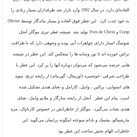
العاده‌ای دارد، در سال 1992 وارد بازار شد طرفداران بسیار زیادی را
به خود جذب کرد . این عطر فوق العاده و بسیار ماندگار توسط Olivier
Cresp و Yves de Chirin تولید شد. شیشه عطر تیری موگلر آنجل
شوتینگ استار دارای جواهرات آبی بوده و وجوهی دارد که با ظرافت
تراش خورده اند تا نور وسایه ها را منعکس کند. این عطر در شیشه
هایی عرضه می‌شود که می‌توان دوباره آنها را پر کرد. این عطر با
طراحی شرقی- خوشمزه (اورینتال- گورماند) ار رایحه ترنج، میوه
های استوایی، پرالین ، وانیل، کارامل و نعنای هندی تشکیل شده
است. پیام این عطر: آنجل از رایحه سازگار و ملایم وانیل- نعنای
هندی نشات می‌گیرد. موگلر از خاطراتش در خصوص کارناوال، مزه
مارشمالو، پشمک و بادام سوخته اینگونه برایمان می‌‌گوید: این
خاطرات الهام بخش ساخت این عطر بود.