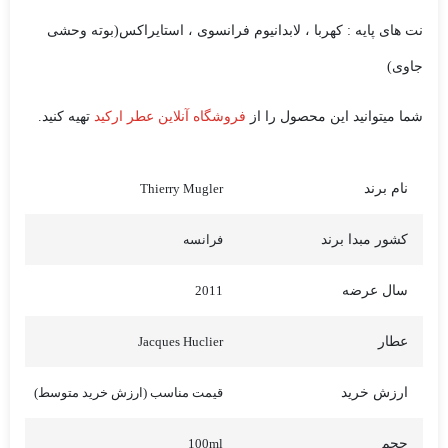
نت های پایه : کهربا ، لابدانیوم فرانسوی ، استایراکس(بوته وحشی
جاوی)
شما میتوانید این محصول را از
فروشگاه آنلاین عطر ارکید
تهیه کنید.
نام برند
Thierry Mugler
کشور مبدا برند
فرانسه
سال عرضه
2011
عطار
Jacques Huclier
ارزش خرید
قیمت مناسب (ارزش خرید متوسط)
حجم
100ml