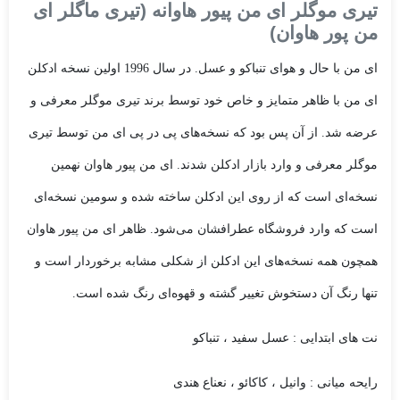
تیری موگلر ای من پیور هاوانه (تیری ماگلر ای
من پور هاوان)
ای من با حال و هوای تنباکو و عسل. در سال 1996 اولین نسخه ادکلن
ای من با ظاهر متمایز و خاص خود توسط برند تیری موگلر معرفی و
عرضه شد. از آن پس بود که نسخه‌های پی در پی ای من توسط تیری
موگلر معرفی و وارد بازار ادکلن شدند. ای من پیور هاوان نهمین
نسخه‌ای است که از روی این ادکلن ساخته شده و سومین نسخه‌ای
است که وارد فروشگاه عطرافشان می‌شود. ظاهر ای من پیور هاوان
همچون همه نسخه‌های این ادکلن از شکلی مشابه برخوردار است و
تنها رنگ آن دستخوش تغییر گشته و قهوه‌ای رنگ شده است.
نت های ابتدایی : عسل سفید ، تنباکو
رایحه میانی : وانیل ، کاکائو ، نعناع هندی