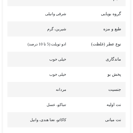
گروه بویایی
شرقی وانیلی
طبع و مزه
شیرین، گرم
نوع عطر (غلظت)
ادو تویلت (5 تا 10 درصد)
ماندگاری
خیلی خوب
پخش بو
خیلی خوب
جنسیت
مردانه
نت اولیه
تنباکو، عسل
نت میانی
کاکائو، نعنا هندی، وانیل