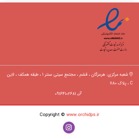
شعبه مرکزی: هرمزگان ، قشم ، مجتمع سیتی سنتر 1 ، طبقه همکف ، لاین
C ، پلاک 1180
09164102681
Copyright ©
www.orchidps.ir