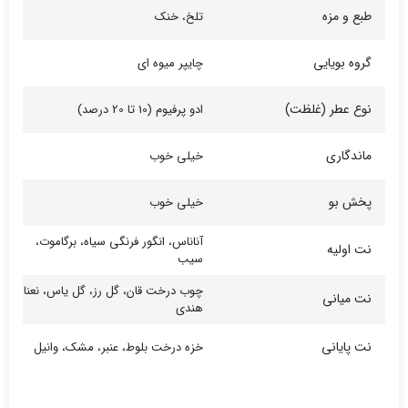
طبع و مزه
تلخ، خنک
گروه بویایی
چایپر میوه ای
نوع عطر (غلظت)
ادو پرفیوم (10 تا 20 درصد)
ماندگاری
خیلی خوب
پخش بو
خیلی خوب
آناناس، انگور فرنگی سیاه، برگاموت،
نت اولیه
سیب
چوب درخت قان، گل رز، گل یاس، نعنا
نت میانی
هندی
نت پایانی
خزه درخت بلوط، عنبر، مشک، وانیل