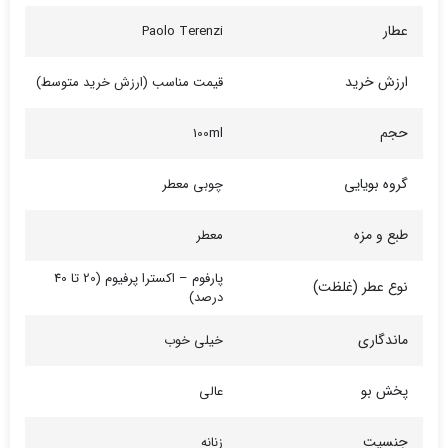
عطار
Paolo Terenzi
ارزش خرید
قیمت مناسب (ارزش خرید متوسط)
حجم
100ml
گروه بویایی
چوبی معطر
طبع و مزه
معطر
پارفوم – اکسترا پرفیوم (20 تا 40
نوع عطر (غلظت)
درصد)
ماندگاری
خیلی خوب
پخش بو
عالی
جنسیت
زنانه