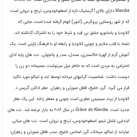
Klavdia دارای بالای آگرستیک تازه از اسطوخودوس، ترنج و نرولی است
که از شهر روستایی پروگرس (آمور) الهام گرفته شده است، جایی که
کلاودیا و یاسابورو عشق بی قید و شرط خود را به اشتراک گذاشته اند.
تضاد با قلب ملایم و چوبی کلاودیا و رابطه او با فرهنگ ژاپنی است. یک
آغوش گرم از کهربا خاکستری، صندل، سدر و پاتچولی. نت های پایه ادای
احترامی به مردی است که به خاطر میل سرنوشت، صمیمانه دو زن را
دوست داشت. شخصیت گرانبهای مردانه توسط تند و تنباکو مورد تاکید
قرار می گیرد: گرز، خلیج، فلفل صورتی و زعفران. عطر ادکلن گریس د
کلاودیا از برند سیمیمی عطری است چوبی و معطر زنانه. این یک عطر
جدید است. Grâce de Klavdia در سال 2016 به بازار عرضه شد. نت های
ابتدایی شامل لیمو، اسطوخودوس، ترنج و نرولی است. نت های میانی
عبارتند از تنباکو، میخک، گرز، اسانس خلیج، سدر، فلفل صورتی و زعفران؛