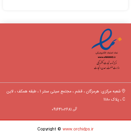
شعبه مرکزی: هرمزگان ، قشم ، مجتمع سیتی سنتر 1 ، طبقه همکف ، لاین
C ، پلاک 1180
09164102681
Copyright ©
www.orchidps.ir