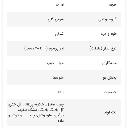
حجم
80ml
گروه بویایی
شرقی گلی
طبع و مزه
شرقی
نوع عطر (غلظت)
ادو پرفیوم (10 تا 20 درصد)
ماندگاری
خیلی خوب
پخش بو
متوسط
جنسیت
زنانه
چوب صندل، شکوفه پرتقال، گل ختی،
گل یلانگ یلانگ، مشک سفید،
نت اولیه
نارگیل، هلو، وانیل، چوب عنبر، ذرت بو
داده