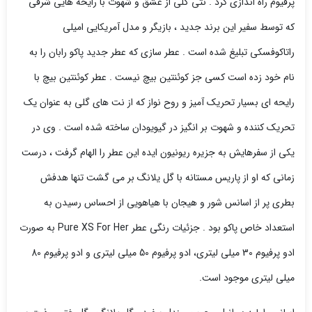
پرفیوم راه اندازی کرد . نتی گلی از عشق و شهوت با رایحه هایی شرقی
که توسط سفیر این برند جدید ، بازیگر و مدل آمریکایی امیلی
راتاکوفسکی تبلیغ شده است . عطر سازی که عطر جدید پاکو رابان را به
نام خود زده است کسی جز کوئنتین بیچ نیست . عطر کوئنتین بیچ با
رایحه ای بسیار تحریک آمیز و روح نواز که از نت های گلی به عنوان یک
تحریک کننده و شهوت بر انگیز در گیویودان ساخته شده است . وی در
یکی از سفرهایش به جزیره ریونیون ایده این عطر را الهام گرفت ، درست
زمانی که او از پاریس مستانه با گل یلانگ بر می گشت تنها هدفش
بطری پر از اسانس شور و هیجان با هیاهویی از احساس رسیدن به
استعداد خاص پاکو بود . جزئیات رنگی عطر Pure XS For Her به صورت
ادو پرفیوم 30 میلی لیتری، ادو پرفیوم 50 میلی لیتری و ادو پرفیوم 80
میلی لیتری موجود است.