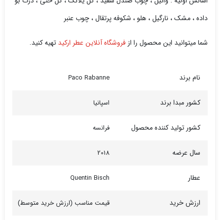
اسانس اولیه : وانیل ، چوب صندل سفید ، گل یلانگ ، گل ختی ، ذرت بو
داده ،
مشک ،
نارگیل ،
هلو ،
شکوفه پرتقال ، چوب عنبر
شما میتوانید این محصول را از
فروشگاه آنلاین عطر ارکید
تهیه کنید.
نام برند
Paco Rabanne
کشور مبدا برند
اسپانیا
کشور تولید کننده محصول
فرانسه
سال عرضه
2018
عطار
Quentin Bisch
ارزش خرید
قیمت مناسب (ارزش خرید متوسط)