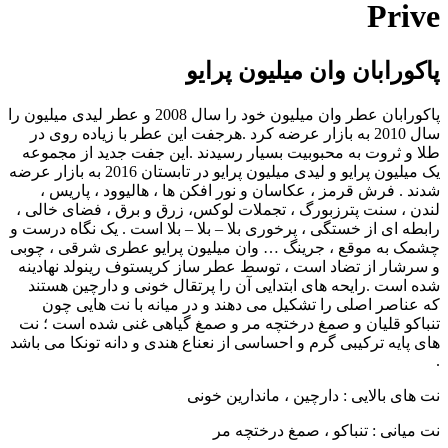
Prive
پاکورابان وان میلیون پرایو
پاکورابان عطر وان میلیون خود را سال 2008 و عطر لیدی میلیون را
سال 2010 به بازار عرضه کرد .هرجفت این عطر با زیاده روی در
طلا و ثروت به محبوبیت بسیار رسیدند .این جفت جدید از مجموعه
یک میلیون پرایو و لیدی میلیون پرایو در تابستان 2016 به بازار عرضه
شدند . فرش قرمز ، عکاسان و نور افکن ها ، هالیوود ، پاریس ،
لندن ، سنت پترزبورگ ، تجملات لوکس، زرق و برق ، فضای خالی ،
رابطه ای از خستگی ، پرخوری بلا – بلا – بلا است . یک نگاه درست و
چشمک به موقع ، جرینگ … وان میلیون پرایو عطری شرقی ، چوبی
و سرشار از تضاد است ، توسط عطر ساز کریستوف رینولد نهادینه
شده است .رایحه های ابتدایی آن را پرتقال خونی و دارچین هستند
که عناصر اصلی را تشکیل می دهند و در میانه با نت هایی چون
تنباکو قلیان و صمغ درختچه مر و صمغ گیاهی غنی شده است ؛ نت
های پایه ترکیبی گرم و احساسی از نعناع هندی و دانه تونکا می باشد
.
نت های بالایی : دارچین ، ماندارین خونی
نت میانی : تنباکو ، صمغ درختچه مر