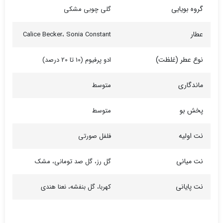
گروه بویایی
گلی چوبی مشکی
عطار
Calice Becker، Sonia Constant
نوع عطر (غلظت)
ادو پرفیوم (10 تا 20 درصد)
ماندگاری
متوسط
پخش بو
متوسط
نت اولیه
فلفل صورتی
نت میانی
گل رز، گل صد تومانی، مشک
نت پایانی
کهربا، گل بنفشه، نعنا هندی