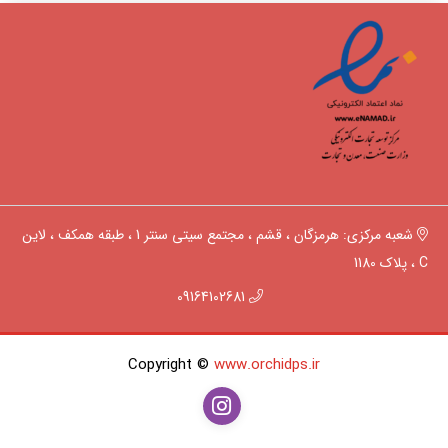
شعبه مرکزی: هرمزگان ، قشم ، مجتمع سیتی سنتر 1 ، طبقه همکف ، لاین
C ، پلاک 1180
09164102681
Copyright ©
www.orchidps.ir