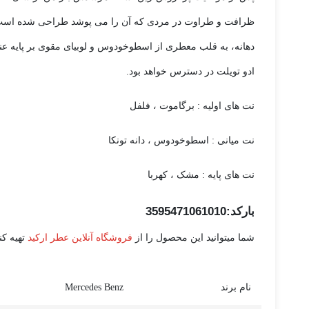
ظرافت و طراوت در مردی که آن را می پوشد طراحی شده است. 
ادو تویلت در دسترس خواهد بود.
نت های اولیه : برگاموت ، فلفل
نت میانی : اسطوخودوس ، دانه تونکا
نت های پایه : مشک ، کهربا
بارکد:3595471061010
شما میتوانید این محصول را از
فروشگاه آنلاین عطر ارکید
تهیه کنی
نام برند
Mercedes Benz