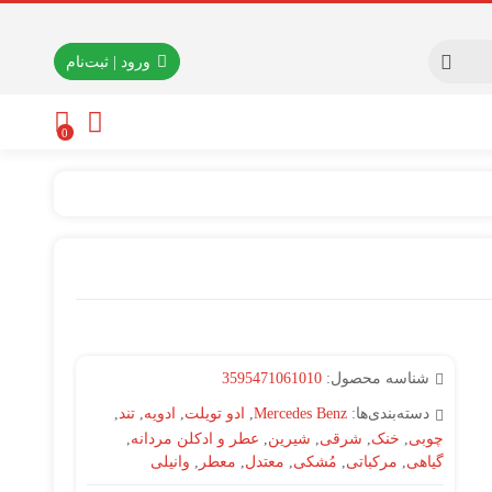
ورود | ثبت‌نام
0
شناسه محصول:
3595471061010
دسته‌بندی‌ها:
Mercedes Benz
,
ادو تویلت
,
ادویه
,
تند
,
چوبی
,
خنک
,
شرقی
,
شیرین
,
عطر و ادکلن مردانه
,
گیاهی
,
مرکباتی
,
مُشکی
,
معتدل
,
معطر
,
وانیلی