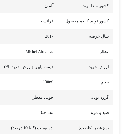
کشور مبدا برند
آلمان
کشور تولید کننده محصول
فرانسه
سال عرضه
2017
عطار
Michel Almairac
ارزش خرید
قیمت پایین (ارزش خرید بالا)
حجم
100ml
گروه بویایی
چوبی معطر
طبع و مزه
تند، خنک
نوع عطر (غلظت)
ادو تویلت (5 تا 10 درصد)