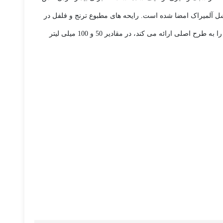
آلمیراک امضا شده است. رایحه های مطبوع ترنج و فلفل در
دهانه، به قلب معطری از اسطوخودوس و لوبیای مقوی بر پایه عنبر و مشک می گذرد. مرسدس بنز من آبی در یک بطری آبی که “پیچش شیک” را به طرح اصلی ارائه می کند، در مقادیر 50 و 100 میلی لیتر