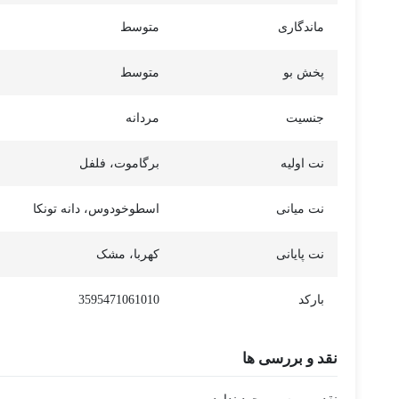
ماندگاری
متوسط
پخش بو
متوسط
جنسیت
مردانه
نت اولیه
برگاموت، فلفل
نت میانی
اسطوخودوس، دانه تونکا
نت پایانی
کهربا، مشک
بارکد
3595471061010
نقد و بررسی ها