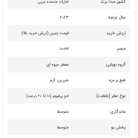
کشور مبدا برند
امارات متحده عربی
سال عرضه
2023
ارزش خرید
قیمت پایین (ارزش خرید بالا)
حجم
100ml
گروه بویایی
معطر میوه ای
طبع و مزه
شیرین، گرم
نوع عطر (غلظت)
ادو پرفیوم (10 تا 20 درصد)
ماندگاری
متوسط
پخش بو
متوسط