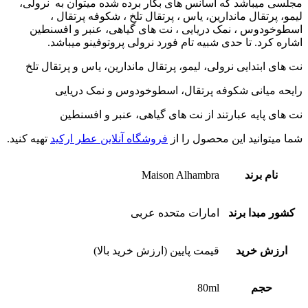
مجلسی میباشد که اسانس های بکار برده شده میتوان به
نرولی،
لیمو، پرتقال ماندارین، یاس ، پرتقال تلخ ، شکوفه پرتقال ،
اسطوخودوس ، نمک دریایی ، نت های گیاهی، عنبر و افسنطین
اشاره کرد.
تا حدی شبیه تام فورد نرولی پروتوفینو میباشد.
نت های ابتدایی نرولی، لیمو، پرتقال ماندارین، یاس و پرتقال تلخ
رایحه میانی شکوفه پرتقال، اسطوخودوس و نمک دریایی
نت های پایه عبارتند از نت های گیاهی، عنبر و افسنطین
شما میتوانید این محصول را از
فروشگاه آنلاین عطر ارکید
تهیه کنید.
نام برند
Maison Alhambra
کشور مبدا برند
امارات متحده عربی
ارزش خرید
قیمت پایین (ارزش خرید بالا)
حجم
80ml