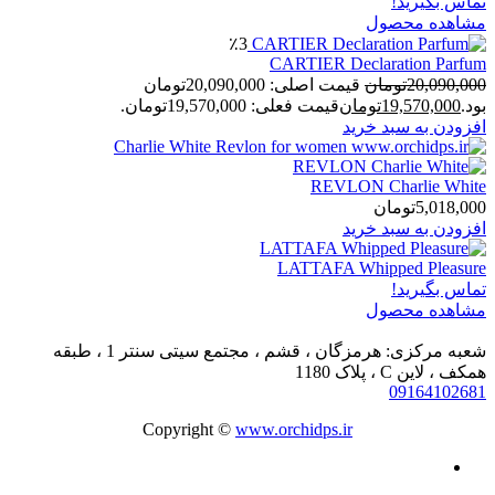
تماس بگیرید!
مشاهده محصول
٪3
CARTIER Declaration Parfum
20,090,000
تومان
قیمت اصلی: 20,090,000تومان
بود.
19,570,000
تومان
قیمت فعلی: 19,570,000تومان.
افزودن به سبد خرید
REVLON Charlie White
5,018,000
تومان
افزودن به سبد خرید
LATTAFA Whipped Pleasure
تماس بگیرید!
مشاهده محصول
شعبه مرکزی: هرمزگان ، قشم ، مجتمع سیتی سنتر 1 ، طبقه
همکف ، لاین C ، پلاک 1180
09164102681
Copyright ©
www.orchidps.ir