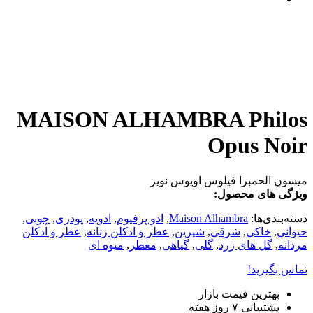
MAISON ALHAMBRA Philos
Opus Noir
میسون الحمبرا فیلوس اوپوس نویر
ویژگی های محصول:
دسته‌بندی‌ها:
Maison Alhambra
,
ادو پرفیوم
,
ادویه
,
پودری
,
چوبی
,
حیوانی
,
خاکی
,
شرقی
,
شیرین
,
عطر و ادکلن زنانه
,
عطر و ادکلن
مردانه
,
گل های زرد
,
گلی
,
گیاهی
,
معطر
,
میوه ای
تماس بگیرید!
بهترین قیمت بازار
پشتیبانی ۷ روز هفته