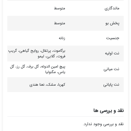
ماندگاری
متوسط
پخش بو
متوسط
جنسیت
زنانه
برگاموت، پرتقال، روایح گیاهی، گریپ
نت اولیه
فروت، گلابی، لیمو
پیچ امین الدوله، گل برف، گل رز، گل
نت میانی
یاس، مگنولیا
نت پایانی
کهربا، مشک، نعنا هندی
نقد و بررسی ها
نقد و بررسی وجود ندارد.