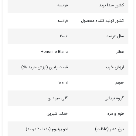
کشور مبدا برند
فرانسه
کشور تولید کننده محصول
فرانسه
سال عرضه
2006
عطار
Honorine Blanc
ارزش خرید
قیمت پایین (ارزش خرید بالا)
حجم
100ml
گروه بویایی
گلی میوه ای
طبع و مزه
خنک، شیرین
نوع عطر (غلظت)
ادو پرفیوم (10 تا 20 درصد)