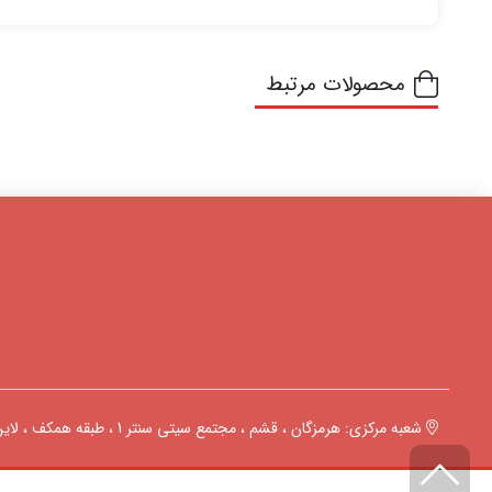
محصولات مرتبط
شعبه مرکزی: هرمزگان ، قشم ، مجتمع سیتی سنتر 1 ، طبقه همکف ، لاین C ، پلاک 1180