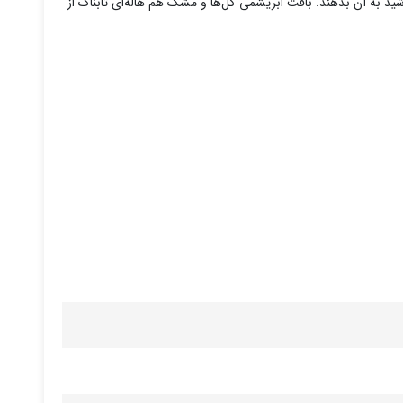
شید به آن بدهند. بافت ابریشمی گل‌ها و مشک هم هاله‌ای تابناک از