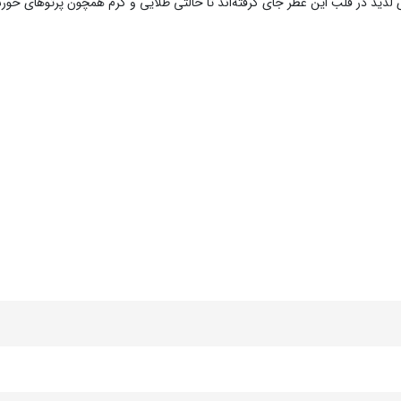
های لذید در قلب این عطر جای گرفته‌اند تا حالتی طلایی و گرم همچون پرتوهای خور