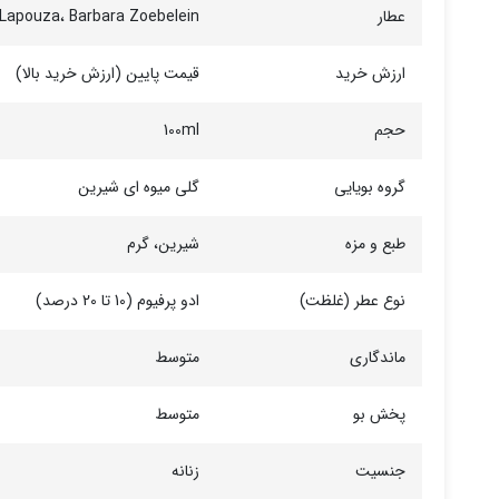
عطار
 Lapouza، Barbara Zoebelein
ارزش خرید
قیمت پایین (ارزش خرید بالا)
حجم
100ml
گروه بویایی
گلی میوه ای شیرین
طبع و مزه
شیرین، گرم
نوع عطر (غلظت)
ادو پرفیوم (10 تا 20 درصد)
ماندگاری
متوسط
پخش بو
متوسط
جنسیت
زنانه