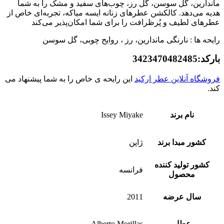
ماندارین، گل سوسن، گل رز، چوب‌های سفید و مشک را به شما
هدیه می‌دهد. کالکشن عطرهای زنانه ایسه میاکه، تجربه‌ای خاص از
عطرهای لطیف و پُرظرافت را برای شما امکان‌پذیر می‌کند
رایحه ها : نارنگی ماندارین، رز ، روایح چوبی، گل سوسن
بارکد:3423470482485
فروشگاه آنلاین عطر ارکید
این رایحه ی خاص را به شما پیشنهاد می
کند.
نام برند
Issey Miyake
کشور مبدا برند
ژاپن
کشور تولید کننده
فرانسه
محصول
سال عرضه
2011
عطار
Alberto Morillas