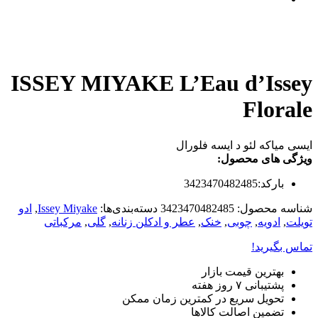
ISSEY MIYAKE L’Eau d’Issey
Florale
ایسی میاکه لئو د ایسه فلورال
ویژگی های محصول:
بارکد:3423470482485
شناسه محصول:
3423470482485
دسته‌بندی‌ها:
Issey Miyake
,
ادو
تویلت
,
ادویه
,
چوبی
,
خنک
,
عطر و ادکلن زنانه
,
گلی
,
مرکباتی
تماس بگیرید!
بهترین قیمت بازار
پشتیبانی ۷ روز هفته
تحویل سریع در کمترین زمان ممکن
تضمین اصالت کالاها