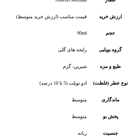
ارزش خرید
قیمت مناسب (ارزش خرید متوسط)
حجم
90ml
گروه بویایی
رایحه های گلی
طبع و مزه
شیرین، گرم
نوع عطر (غلظت)
ادو تویلت (5 تا 10 درصد)
ماندگاری
متوسط
پخش بو
متوسط
جنسیت
زنانه