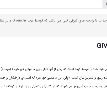
GIV
کمپانی جیونچی دو ادیشن جدید از عطر اصلی «پلی»‌ 2008 و «پلی فور هر» 2010 را عرضه کرده است که یکی از آنها «
ده زنبق و شیرین‌بیان است. «پلی این د سیتی فور هر» که آمیزه‌ای درخشان و جسورا
لی» یعنی چوب آمیریس می‌شوند که در کنار یاس تاهیتی و زنبق قرار گرفته‌اند.