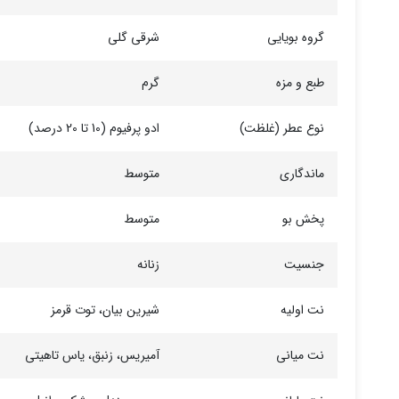
گروه بویایی
شرقی گلی
طبع و مزه
گرم
نوع عطر (غلظت)
ادو پرفیوم (10 تا 20 درصد)
ماندگاری
متوسط
پخش بو
متوسط
جنسیت
زنانه
نت اولیه
شیرین بیان، توت قرمز
نت میانی
آمیریس، زنبق، یاس تاهیتی