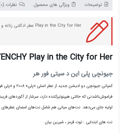
توضیحات
ویژگی های محصول
نظرات (0)
Play in the City for Her عطر ادکلنی زنانه و جذاب با رایحه های شرقی گلی می باشد که توسط برند Givenchy و در سال 2013 به بازار جهانی عرضه شده است.
ENCHY Play in the City for Her
جیونچی پلی این د سیتی فور هر
فراموش‌ناشدنی که حالتی هیپنوتیزکننده دارد، سرشار از آکوردهای فریبن
اولیه جای می‌دهد. نت‌های میانی هم شامل نت‌های امضای عطرهای «پ
نت های ابتدایی : توت قرمز ، شیرین بیان