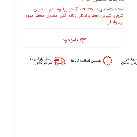
دسته‌بندی‌ها:
Givenchy
,
ادو پرفیوم
,
ادویه
,
چوبی
,
شرقی
,
شیرین
,
عطر و ادکلن زنانه
,
گلی
,
معتدل
,
معطر
,
میوه
ای
,
وانیلی
ناموجود
ریع در
ارسال رایگان به
تضمین اصالت کالاها
زمان ممکن
سراسر کشور