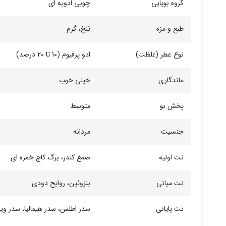
گروه بویایی
چوبی ادویه ای
طبع و مزه
تلخ، گرم
نوع عطر (غلظت)
ادو پرفیوم (10 تا 20 درصد)
ماندگاری
خیلی خوب
پخش بو
متوسط
جنسیت
مردانه
نت اولیه
صمغ کندر، برگ کاج خمره ای
نت میانی
بنزوئین، روایح دودی
نت پایانی
سدر اطلس، سدر هیمالیا، سدر ویر