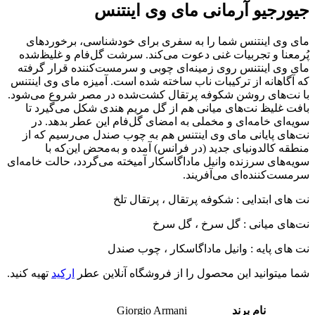
جیورجیو آرمانی مای وی اینتنس
مای وی اینتنس شما را به سفری برای خودشناسی، برخوردهای
پُرمعنا و تجربیات غنی دعوت می‌کند. سرشت گل‌فام و غلیظ‌شده
مای وی اینتنس روی زمینه‌ای چوبی و سرمست‌کننده قرار گرفته
که آگاهانه از ترکیبات ناب ساخته شده است. آمیزه مای وی اینتنس
با نت‌های روشن شکوفه پرتقال کشت‌شده در مصر شروع می‌شود.
بافت غلیظ نت‌های میانی هم از گل مریم هندی شکل می‌گیرد تا
سویه‌ای خامه‌ای و مخملی به امضای گل‌فام این عطر بدهد. در
نت‌های پایانی مای وی اینتنس هم به چوب صندل می‌رسیم که از
منطقه کالدونیای جدید (در فرانس) آمده و به‌محض این‌که با
سویه‌های سرزنده وانیل ماداگاسکار آمیخته می‌گردد، حالت خامه‌ای
سرمست‌کننده‌ای می‌آفریند.
نت های ابتدایی : شکوفه پرتقال ، پرتقال تلخ
نت‌های میانی : گل سرخ ، گل سرخ
نت های پایه : وانیل ماداگاسکار ، چوب صندل
شما میتوانید این محصول را از فروشگاه آنلاین عطر
ارکید
تهیه کنید.
نام برند
Giorgio Armani