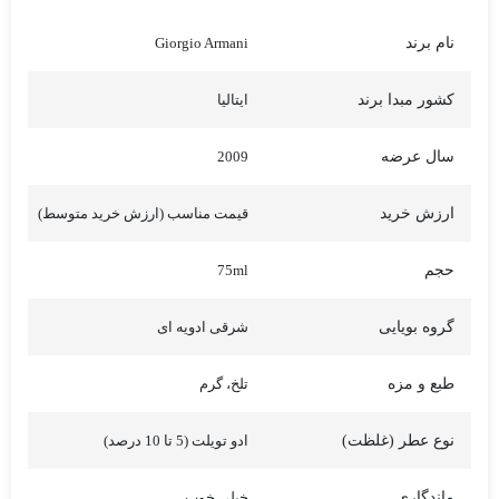
نام برند
Giorgio Armani
کشور مبدا برند
ایتالیا
سال عرضه
2009
ارزش خرید
قیمت مناسب (ارزش خرید متوسط)
حجم
75ml
گروه بویایی
شرقی ادویه ای
طبع و مزه
تلخ، گرم
نوع عطر (غلظت)
ادو تویلت (5 تا 10 درصد)
ماندگاری
خیلی خوب