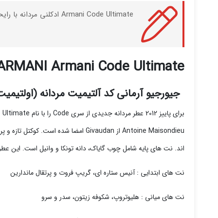
Armani Code Ultimate ادکلنی مردانه با رایحه شرقی چوبی می باشد که توسط برند Giorgio Armani و در سال 2012 به بازار عرضه شده است.
ARMANI Armani Code Ultimate
جیورجیو آرمانی کد آلتیمیت مردانه (اولتیمیت
Antoine Maisondieu از Givaudan امضا
اند. نت های پایه شامل چوب گایاک، دانه تونکا و وانیل است. این عطر با حجم های 50 و 75 میلی لیتری ادو
نت های ابتدایی : آنیس ستاره ای، گریپ فروت و پرتقال ماندارین
نت های میانی : هلیوتروپ، شکوفه زیتون، سدر و سرو