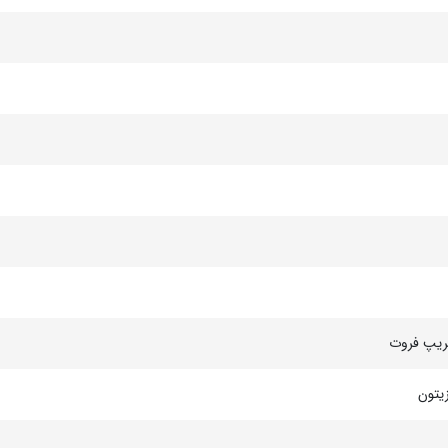
گریپ فروت
یتون