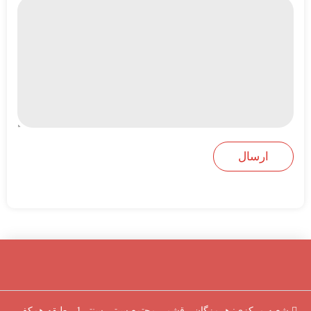
شعبه مرکزی: هرمزگان ، قشم ، مجتمع سیتی سنتر 1 ، طبقه همکف