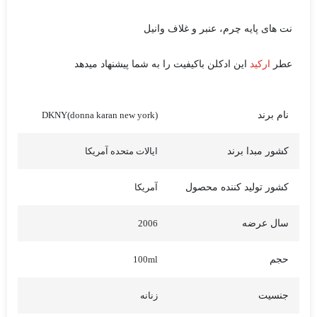
نت های پایه چرم، عنبر و غلاف وانیل
عطر
ارکید
این ادکلن باکیفیت را به شما پیشنهاد میدهد
نام برند
DKNY(donna karan new york)
کشور مبدا برند
ایالات متحده آمریکا
کشور تولید کننده محصول
آمریکا
سال عرضه
2006
حجم
100ml
جنسیت
زنانه