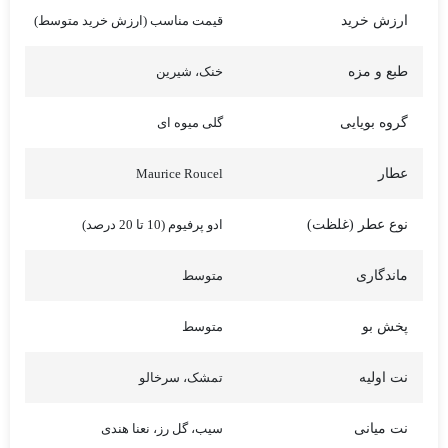
ارزش خرید
قیمت مناسب (ارزش خرید متوسط)
طبع و مزه
خنک، شیرین
گروه بویایی
گلی میوه ای
عطار
Maurice Roucel
نوع عطر (غلظت)
ادو پرفیوم (10 تا 20 درصد)
ماندگاری
متوسط
پخش بو
متوسط
نت اولیه
تمشک، سرخالو
نت میانی
سیب، گل رز، نعنا هندی