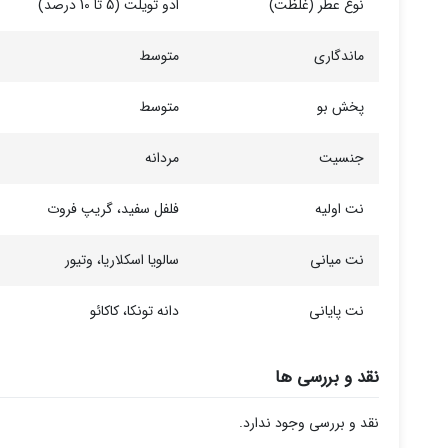
نوع عطر (غلظت)
ادو تویلت (5 تا 10 درصد)
ماندگاری
متوسط
پخش بو
متوسط
جنسیت
مردانه
نت اولیه
فلفل سفید، گریپ فروت
نت میانی
سالویا اسکلاریا، وتیور
نت پایانی
دانه تونکا، کاکائو
نقد و بررسی ها
نقد و بررسی وجود ندارد.