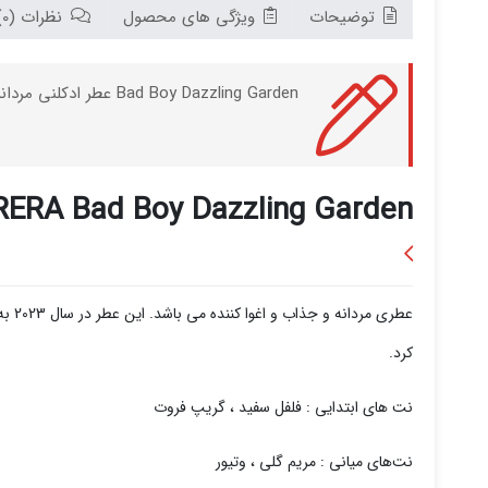
توضیحات
ویژگی های محصول
نظرات (0)
Bad Boy Dazzling Garden عطر ادکلنی مردانه و شیک و جذاب می باشد که توسط برند CAROLINA HERRERA و در سال 2023 به بازار جهانی عرضه شده است.
ERA Bad Boy Dazzling Garden
عطری مردانه و جذاب و اغوا کننده می باشد. این عطر در سال 2023 به بازار عرضه شده است . از ترکیبات بکار برده شده در این عطر می توان به
کرد.
نت های ابتدایی : فلفل سفید ، گریپ فروت
نت‌های میانی : مریم گلی ، وتیور