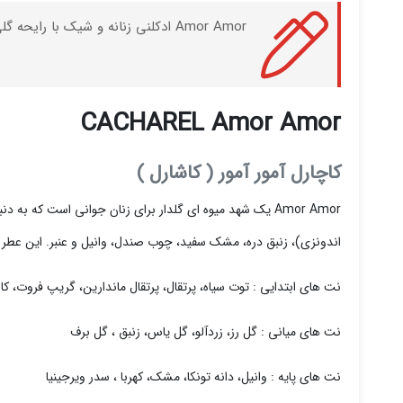
Amor Amor ادکلنی زنانه و شیک با رایحه گلی میوه ای می باشد که توسط برند CACHAREL و در سال 2003 به بازار جهانی عرضه شده است.
CACHAREL Amor Amor
کاچارل آمور آمور ( کاشارل )
Amor Amor یک شهد میوه ای گلدار برای زنان جوانی است که
اندونزی)، زنبق دره، مشک سفید، چوب صندل، وانیل و عنبر. این عطر توسط Laurent Bruyere و Dominique Ropion در سال 003
نت های ابتدایی : توت سیاه، پرتقال، پرتقال ماندارین، گریپ فروت، کاس
نت های میانی : گل رز، زردآلو، گل یاس، زنبق ، گل برف
نت های پایه : وانیل، دانه تونکا، مشک، کهربا ، سدر ویرجینیا