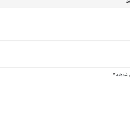
یل
 شده‌اند
*