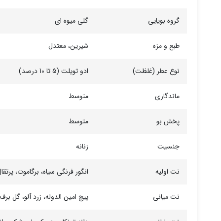
گروه بویایی
گلی میوه ای
طبع و مزه
شیرین، معتدل
نوع عطر (غلظت)
ادو تویلت (5 تا 10 درصد)
ماندگاری
متوسط
پخش بو
متوسط
جنسیت
زنانه
نت اولیه
انگور فرنگی سیاه، برگاموت، پرتق
نت میانی
پیچ امین الدوله، زرد آلو، گل بر