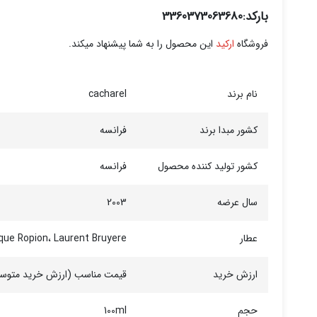
بارکد:3360373063680
فروشگاه
ارکید
این محصول را به شما پیشنهاد میکند.
نام برند
cacharel
کشور مبدا برند
فرانسه
کشور تولید کننده محصول
فرانسه
سال عرضه
2003
عطار
que Ropion، Laurent Bruyere
ارزش خرید
قیمت مناسب (ارزش خرید متوس
حجم
100ml