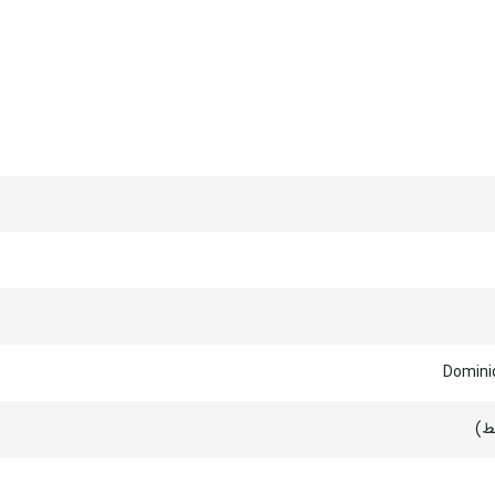
Domini
ط)