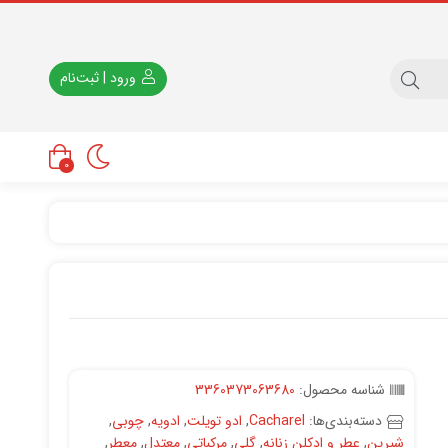
ورود | ثبت‌نام
0
شناسه محصول:
3360373063680
دسته‌بندی‌ها:
Cacharel
,
ادو تویلت
,
ادویه
,
چوبی
,
شیرین
,
عطر و ادکلن زنانه
,
گلی
,
مرکباتی
,
معتدل
,
معطر
,