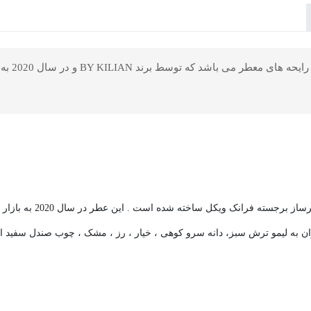
عطری مردانه – زنانه و جذ
وان به لیمو ترش سبز، دانه سرو کوهی ، خیار ، رز ، مشک ، چوب صندل سفید ا