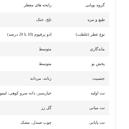
گروه بویایی
رایحه های معطر
طبع و مزه
تلخ، خنک
نوع عطر (غلظت)
ادو پرفیوم (10 تا 20 درصد)
ماندگاری
متوسط
پخش بو
متوسط
جنسیت
زنانه، مردانه
نت اولیه
خیارسبز، دانه سرو کوهی، لیمو
نت میانی
گل رز
نت پایانی
چوب صندل، مشک