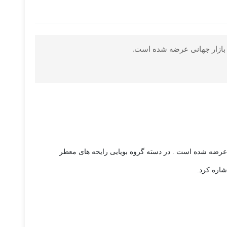
اب و اغوا کننده می باشد که توسط عطرساز برجسته فرانک ویکل ساخته شده است . این عطر در سال 2020 به بازار عرضه شده است . در دسته گروه بویایی رایحه های معطر
شاره کرد.