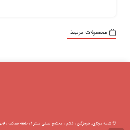
محصولات مرتبط
شعبه مرکزی: هرمزگان ، قشم ، مجتمع سیتی سنتر 1 ، طبقه همکف ، لاین C ، پلاک 1180