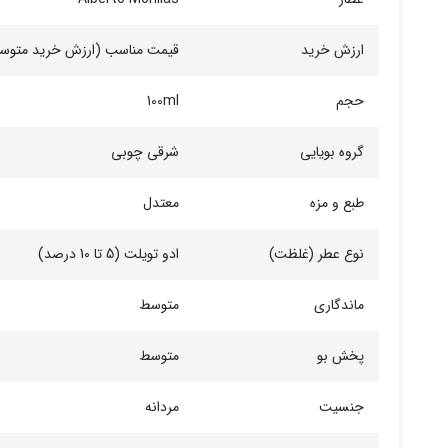
ارزش خرید
قیمت مناسب (ارزش خرید متوس
حجم
100ml
گروه بویایی
شرقی چوبی
طبع و مزه
معتدل
نوع عطر (غلظت)
ادو تویلت (5 تا 10 درصد)
ماندگاری
متوسط
پخش بو
متوسط
جنسیت
مردانه