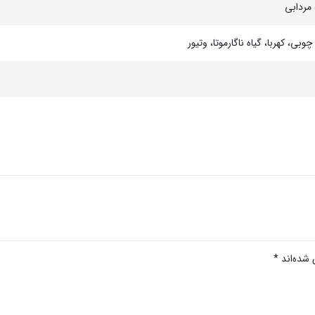
 مردابی
، کهربا، گیاه ناگارموتا، وتیور
 شده‌اند
*