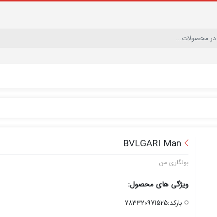
BVLGARI Man
بولگاری من
ویژگی های محصول:
بارکد:783320971525