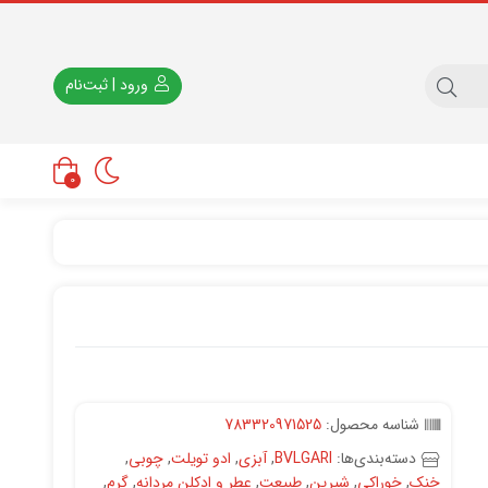
ورود | ثبت‌نام
0
شناسه محصول:
783320971525
دسته‌بندی‌ها:
BVLGARI
,
آبزی
,
ادو تویلت
,
چوبی
,
خنک
,
خوراکی
,
شیرین
,
طبیعت
,
عطر و ادکلن مردانه
,
گرم
,