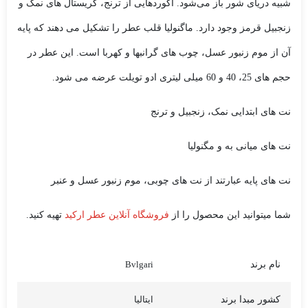
شبیه دریای شور باز می‌شود. آکوردهایی از ترنج، کریستال های نمک و
زنجبیل قرمز وجود دارد. ماگنولیا قلب عطر را تشکیل می دهند که پایه
آن از موم زنبور عسل، چوب های گرانبها و کهربا است. این عطر در
حجم های 25، 40 و 60 میلی لیتری ادو تویلت عرضه می شود.
نت های ابتدایی نمک، زنجبیل و ترنج
نت های میانی به و مگنولیا
نت های پایه عبارتند از نت های چوبی، موم زنبور عسل و عنبر
شما میتوانید این محصول را از
فروشگاه آنلاین عطر ارکید
تهیه کنید.
نام برند
Bvlgari
کشور مبدا برند
ایتالیا