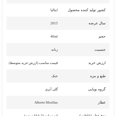
کشور تولید کننده محصول
ایتالیا
سال عرضه
2015
حجم
40ml
جنسیت
زنانه
ارزش خرید
قیمت مناسب (ارزش خرید متوسط)
طبع و مزه
خنک
گروه بویایی
گلی آبزی
عطار
Alberto Morillas
نوع عطر (غلظت)
ادو تویلت (5 تا 10 درصد)