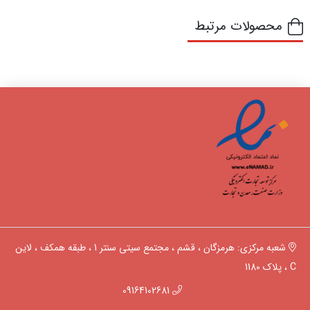
محصولات مرتبط
شعبه مرکزی: هرمزگان ، قشم ، مجتمع سیتی سنتر 1 ، طبقه همکف ، لاین
C ، پلاک 1180
09164102681