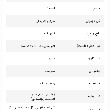
حجم
100ml
گروه بویایی
شرقی ادویه ای
طبع و مزه
تلخ، گرم
نوع عطر (غلظت)
ادو پرفیوم (10 تا 20 درصد)
ماندگاری
عالی
پخش بو
متوسط
جنسیت
زنانه، مردانه
زعفران، صمغ کندر،
نت اولیه
آبسینت(نوشیدنی)
گل اوسمانتوس، گل یاس مصری، گل
نت میانی