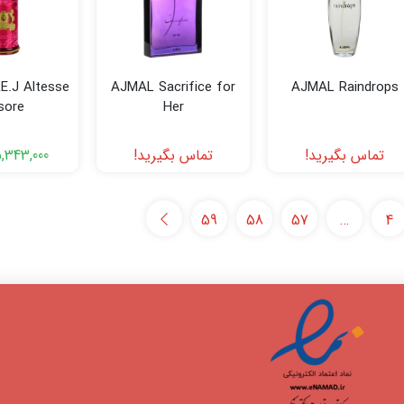
.J Altesse
AJMAL Sacrifice for
AJMAL Raindrops
sore
Her
تماس بگیرید!
تماس بگیرید!
5,343,000
59
58
57
…
4