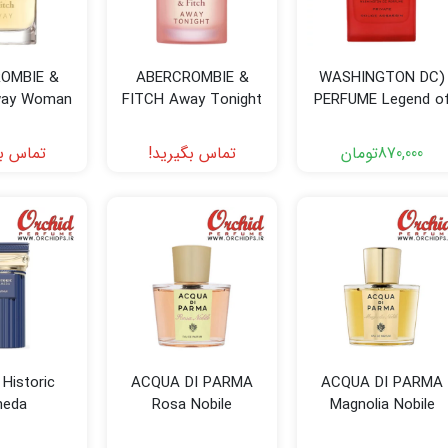
OMBIE &
ABERCROMBIE &
(WASHINGTON DC
way Woman
FITCH Away Tonight
PERFUME Legend o
Woman
White House Roug
Assassin (Cherry
870,000
تومان
تماس بگیرید!
تماس بگ
Swing دکانت 3 میل
Historic
ACQUA DI PARMA
ACQUA DI PARMA
meda
Rosa Nobile
Magnolia Nobile