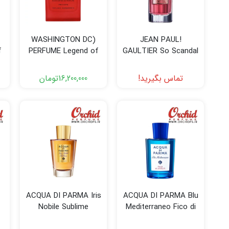
(WASHINGTON DC
!JEAN PAUL
f
PERFUME Legend of
GAULTIER So Scandal
e
White House Rouge
Assassin (Cherry
تماس بگیرید!
16,200,000
تومان
Swing
ACQUA DI PARMA Iris
ACQUA DI PARMA Blu
Nobile Sublime
Mediterraneo Fico di
Amalfi