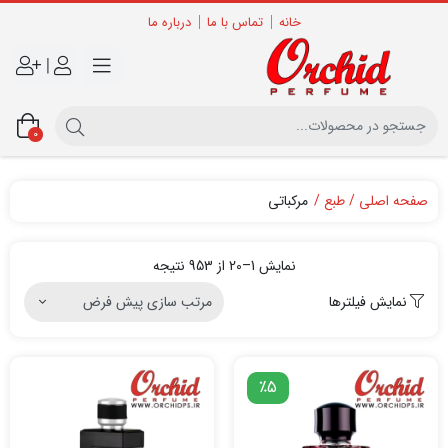
خانه
تماس با ما
درباره ما
|
0
صفحه اصلی
طبع
مرکباتی
نمایش 1–20 از 953 نتیجه
نمایش فیلترها
٪5