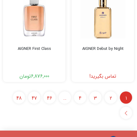
AIGNER First Class
AIGNER Debut by Night
تماس بگیرید!
6,876,000
تومان
48
47
46
…
4
3
2
1