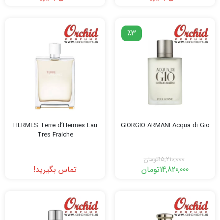
٪3
HERMES Terre d’Hermes Eau
GIORGIO ARMANI Acqua di Gio
Tres Fraiche
15,210,000
تومان
14,820,000
تومان
تماس بگیرید!
قیمت
قیمت
فعلی:
اصلی:
14,820,000تومان.
15,210,000تومان
بود.