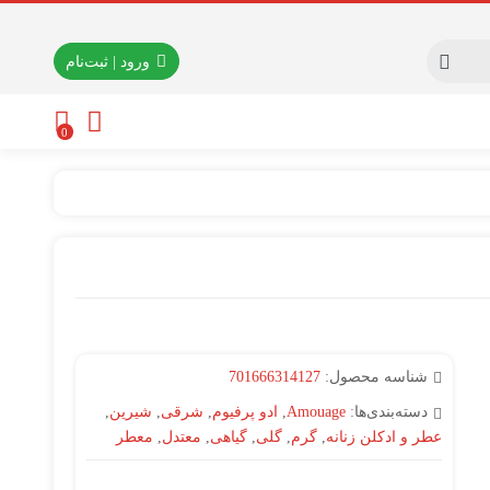
ورود | ثبت‌نام
0
شناسه محصول:
701666314127
دسته‌بندی‌ها:
Amouage
,
ادو پرفیوم
,
شرقی
,
شیرین
,
عطر و ادکلن زنانه
,
گرم
,
گلی
,
گیاهی
,
معتدل
,
معطر