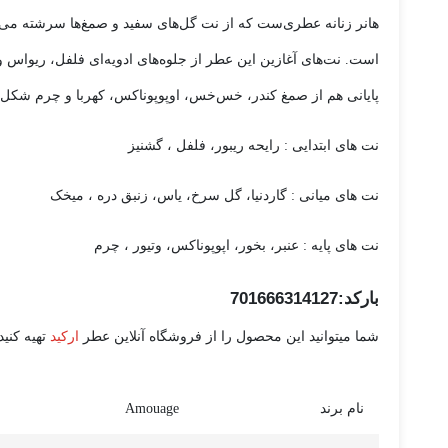
هانر زنانه عطری‌ست که از نت‌ گل‌های سفید و صمغ‌ها سرشته می‌ش
است. نت‌های آغازین این عطر از جلوه‌های ادویه‌ای فلفل، ریواس
پایانی هم از صمغ کندر، خس‌خس، اوپوپوناکس، کهربا و چرم شکل 
نت های ابتدایی : رایحه ریبور، فلفل ، گشنیز
نت های میانی : گاردنیا، گل سرخ، یاس، زنبق دره ، میخک
نت های پایه : عنبر، بخور، اپوپوناکس، وتیور ، چرم
بارکد:701666314127
شما میتوانید این محصول را از فروشگاه آنلاین عطر
ارکید
تهیه کنید.
نام برند
Amouage